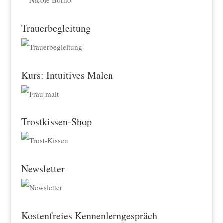
n
a
Trauerbegleitung
t
i
v
Kurs: Intuitives Malen
e
:
Trostkissen-Shop
Newsletter
Kostenfreies Kennenlerngespräch