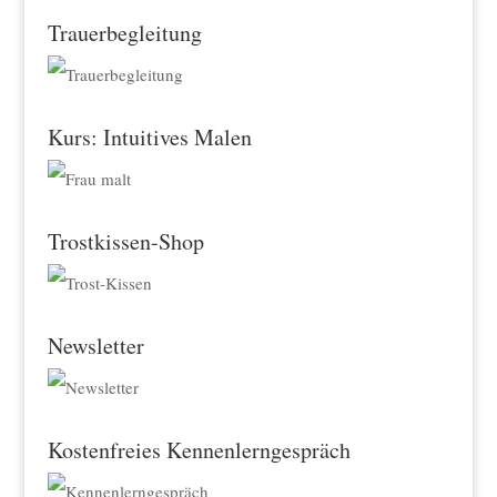
a
Trauerbegleitung
t
i
v
Kurs: Intuitives Malen
e
:
Trostkissen-Shop
Newsletter
Kostenfreies Kennenlerngespräch