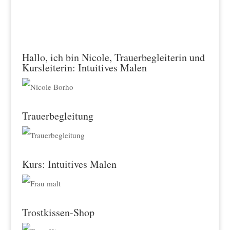
A
l
t
e
Hallo, ich bin Nicole, Trauerbegleiterin und
Kursleiterin: Intuitives Malen
r
n
a
Trauerbegleitung
t
i
v
Kurs: Intuitives Malen
e
:
Trostkissen-Shop